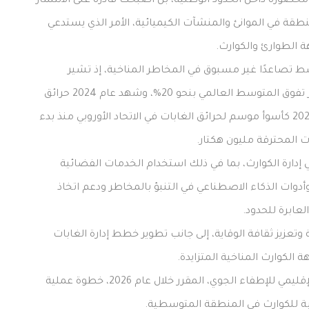
 محصورة داخل الحدود الوطنية، بل أصبحت قادرة على الانتشار
قة في الموانئ والمنشآت الكيميائية، الأمر الذي يستدعي
 الطوارئ والكوارث.
 تصاعدًا غير مسبوق في المخاطر المناخية، إذ تشير
التقديرات إلى أن حوض المتوسط يسجل معدلات احترار تفوق المتوسط العالمي بنحو 20%، وشهد عام 2024 حرائق
واسعة النطاق في عدة دول أوروبية، بينما سُجل عام 2025 كأسوأ موسم لحرائق الغابات في الاتحاد الأوروبي منذ بدء
 إدارة الكوارث، بما في ذلك استخدام الخدمات الفضائية
أدوات الذكاء الاصطناعي في التنبؤ بالمخاطر ودعم اتخاذ
لعابرة للحدود.
تعزيز ثقافة الوقاية، إلى جانب تطوير خطط إدارة الغابات
الكوارث المناخية المتزايدة.
ومن المتوقع أن يشكل الإطلاق الرسمي لمركز قبرص الإقليمي للإطفاء الجوي، المقرر خلال عام 2026، خطوة عملية
بة للكوارث في المنطقة المتوسطية.