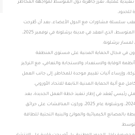
ت تنفيذية عملية، تعزز جاهزية دول المتوسط لمواجهة المخاطر
ة للحدود.
ت خطة العمل قد اعتمدت رسميًا في أبريل 2026، عقب سلسلة مشاورات مع الدول الأعضاء، بعد أن طُرحت
لأول مرة خلال المنتدى الإقليمي العاشر للاتحاد من أجل المتوسط، الذي انعقد في مدينة برشلونة في نوفمبر 2025،
تعاون في مجال الحماية المدنية على مستوى المنطقة
مة الوقاية والاستعداد والاستجابة والتعافي، مع التركيز
شتركة، وإرساء آليات تقييم موحدة للمخاطر، إلى جانب العمل
 مع آلية الحماية المدنية التابعة للاتحاد الأوروبي.
لي رئيسي يُعقد في إطار تنفيذ خطة العمل الجديدة، بعد
النسختين السابقتين اللتين استضافتهما تونس عام 2024، وبرشلونة عام 2025، وركزت المناقشات على حرائق
طة بالمصانع الكيميائية والموانئ والبنية التحتية للطاقة
متوسط.