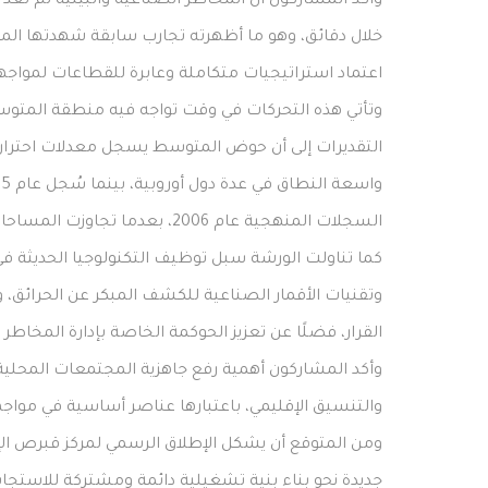
وأكد المشاركون أن المخاطر الصناعية والبيئية لم تعد
خلال دقائق، وهو ما أظهرته تجارب سابقة شهدتها المنط
اعتماد استراتيجيات متكاملة وعابرة للقطاعات لمواجهة
وتأتي هذه التحركات في وقت تواجه فيه منطقة المتوسط
السجلات المنهجية عام 2006، بعدما تجاوزت المساحات المحترقة مليون هكتار.
كما تناولت الورشة سبل توظيف التكنولوجيا الحديثة في
وتقنيات الأقمار الصناعية للكشف المبكر عن الحرائق، و
القرار، فضلًا عن تعزيز الحوكمة الخاصة بإدارة المخاطر ا
وأكد المشاركون أهمية رفع جاهزية المجتمعات المحلية و
والتنسيق الإقليمي، باعتبارها عناصر أساسية في مواجهة 
جديدة نحو بناء بنية تشغيلية دائمة ومشتركة للاستجا